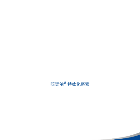
®
咳樂治
特效化痰素