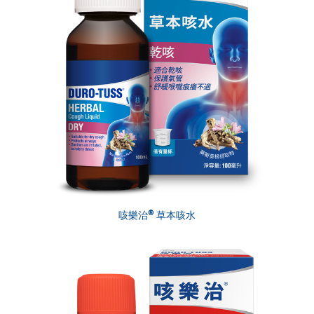
®
咳樂治
草本咳水