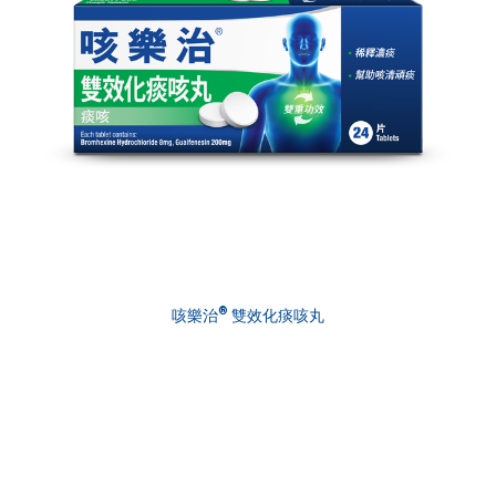
®
咳樂治
雙效化痰咳丸