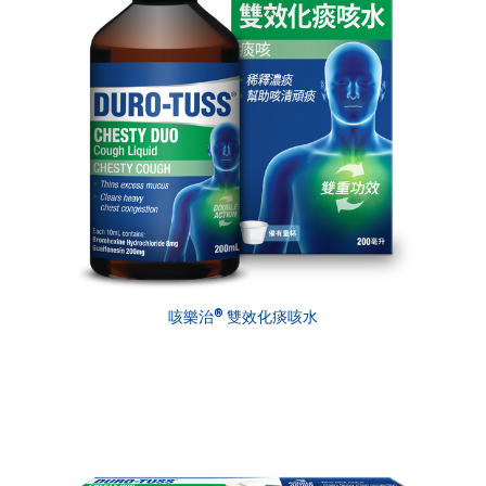
®
咳樂治
雙效化痰咳水