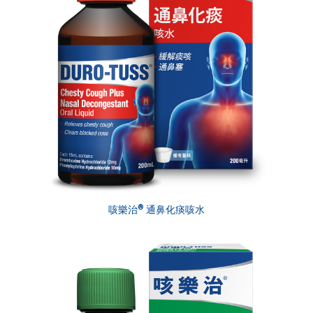
®
咳樂治
通鼻化痰咳水