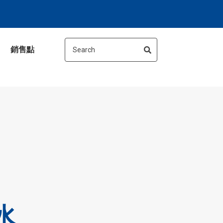
銷售點
水