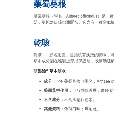
藥蜀葵根
藥蜀葵根（學名：Althaea officin
題，更以舒緩咳嗽而聞名。它含有一種類似
乾咳
乾咳 ── 顧名思義，是指沒有痰液的咳嗽
草本成分能在喉嚨上形成保護層，以幫助緩
®
咳樂治
草本咳水
成分：
含有藥蜀葵根（學名：Althaea
藥蜀葵根作用：
可形成保護層，舒緩喉
不含成分：
不含酒精和色素。
其他資料：
薄荷口味；無睡意。