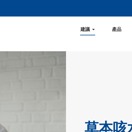
建議
產品
草本咳