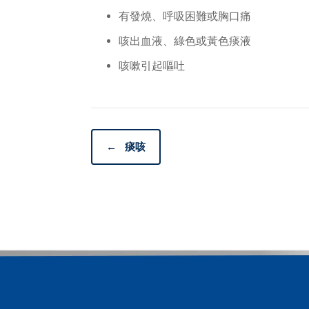
有發燒、呼吸困難或胸口痛
咳出血液、綠色或黃色痰液
咳嗽引起嘔吐
←
痰咳