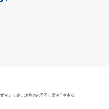
®
射而引起咳嗽。讓我們來看看咳樂治
草本咳