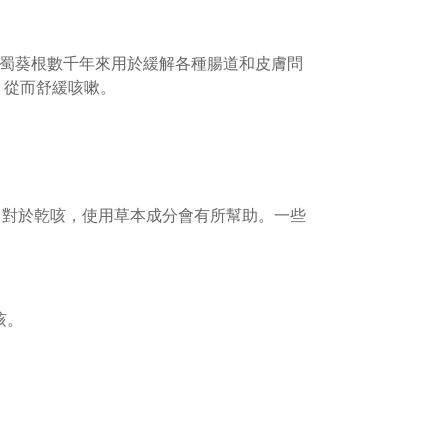
成分，藥蜀葵根數千年來用於緩解各種腸道和皮膚問
，從而舒緩咳嗽。
。對於乾咳，使用草本成分會有所幫助。一些
咳。