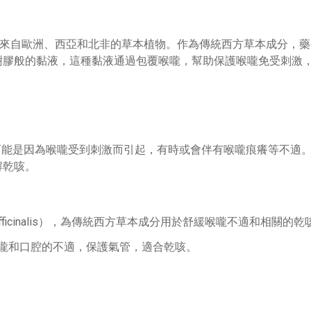
alis）是一種來自歐洲、西亞和北非的草本植物。作為傳統西方草本
樹膠般的黏液，這種黏液通過包覆喉嚨，幫助保護喉嚨免受刺激
，可能是因為喉嚨受到刺激而引起，有時或會伴有喉嚨痕癢等不適
解乾咳。
 officinalis），為傳統西方草本成分用於舒緩喉嚨不適和相關的乾
嚨和口腔的不適，保護氣管，適合乾咳。