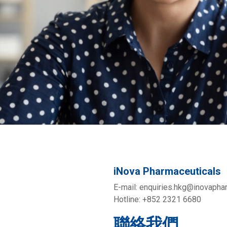
iNova Pharmaceuticals
E-mail: enquiries.hkg@inovaph
Hotline: +852 2321 6680
聯絡我們